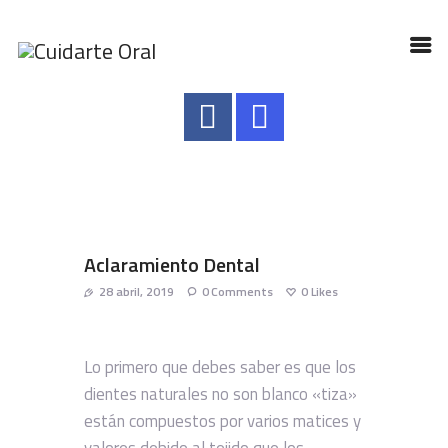
INICIO
NUESTRO EQUIPO
SERVICIOS
CONTACTO
Aclaramiento Dental
TIPS
28 abril, 2019
0
Comments
0
Likes
Lo primero que debes saber es que los
dientes naturales no son blanco «tiza»
están compuestos por varios matices y