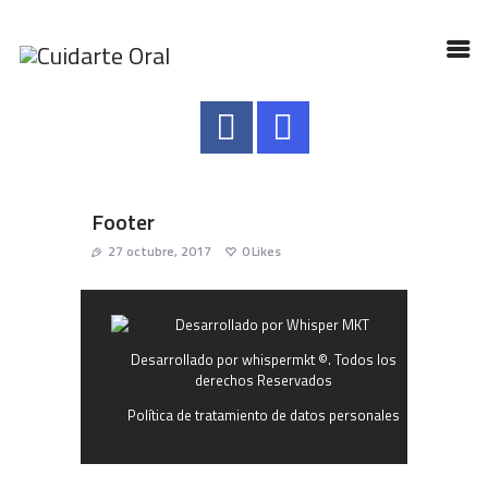
INICIO
NUESTRO EQUIPO
Footer
SERVICIOS
27 octubre, 2017
0
Likes
CONTACTO
TIPS
Desarrollado por whispermkt ©. Todos los
derechos Reservados
Política de tratamiento de datos personales