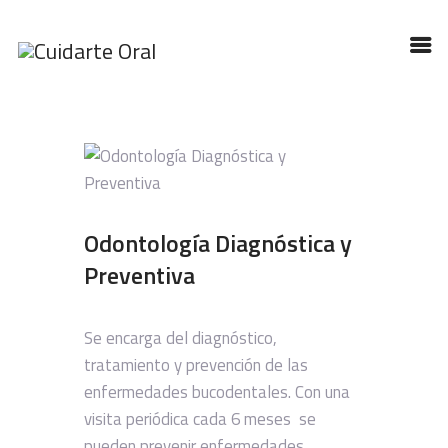
INICIO
NUESTRO EQUIPO
SERVICIOS
Odontología Diagnóstica y
CONTACTO
Preventiva
TIPS
Se encarga del diagnóstico,
tratamiento y prevención de las
enfermedades bucodentales. Con una
visita periódica cada 6 meses se
pueden prevenir enfermedades